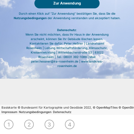
Zur Anwendung
Durch einen Klick auf "Zur Anwendung" bestätigen Sie, dass Sie die
Nutzungsbedingungen
der Anwendung verstanden und akzeptiert haben.
Datenschutz
:
Wenn Sie nicht möchten, dass Ihr Haus in der Anwendung
erscheint, können Sie Ihr Gebäude löschen lassen.
Kontaktieren Sie dafür: Peter Heßner | Landratsamt
Rosenheim | Leitung Wirtschaftsförderung, Klimaschutz,
Kreisentwicklung | Wittelsbacherstraße 53 | 83022
Rosenheim | Tel.: 08031 392-1089 | Mail:
peter.hessner@lra-rosenheim.de | www.landkreis-
rosenheim.de
Basiskarte © Bundesamt für Kartographie und Geodäsie 2022, ©
OpenMapTiles
©
OpenSt
Impressum
Nutzungsbedingungen
Datenschutz
Wählen
Wählen
Sie
Wirtschaftlichkeit
Ergebnisse
1
2
3
4
Sie Ihr
Ihren
berechnen
drucken
Gebäude
Wohnort